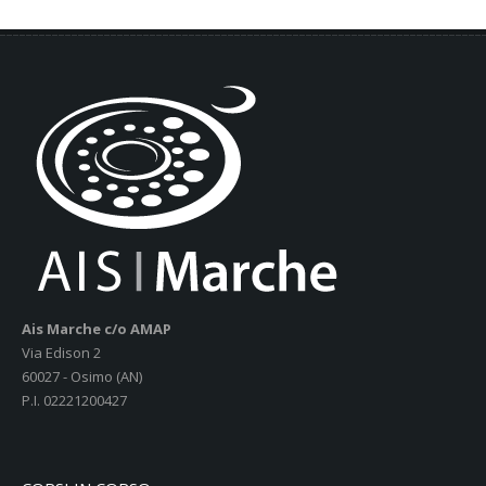
Ais Marche c/o AMAP
Via Edison 2
60027 - Osimo (AN)
P.I. 02221200427