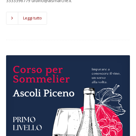
3333396779 urbino@aismarche.it
Leggi tutto