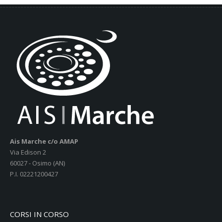
Ais Marche c/o AMAP
Via Edison 2
60027 - Osimo (AN)
P.I. 02221200427
CORSI IN CORSO