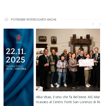
POTREBBE INTERESSARTI ANCHE
Eli
Alba Vitae, il vino che fa del bene: AIS Marche consegna il
03/
ricavato al Centro Fonti San Lorenzo di Recanati