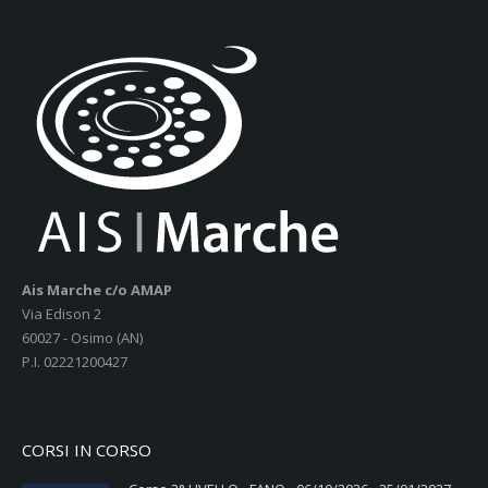
Ais Marche c/o AMAP
Via Edison 2
60027 - Osimo (AN)
P.I. 02221200427
CORSI IN CORSO