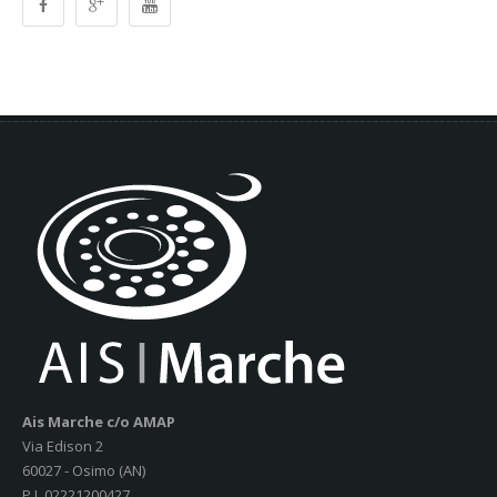
Ais Marche c/o AMAP
Via Edison 2
60027 - Osimo (AN)
P.I. 02221200427