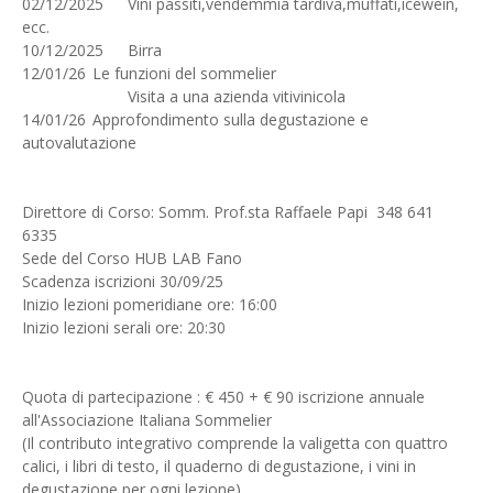
02/12/2025
Vini passiti,vendemmia tardiva,muffati,icewein,
ecc.
10/12/2025
Birra
12/01/26
Le funzioni del sommelier
Visita a una azienda vitivinicola
14/01/26
Approfondimento sulla degustazione e
autovalutazione
Direttore di Corso: Somm. Prof.sta Raffaele Papi 348 641
6335
Sede del Corso HUB LAB Fano
Scadenza iscrizioni 30/09/25
Inizio lezioni pomeridiane ore: 16:00
Inizio lezioni serali ore: 20:30
Quota di partecipazione : € 450 + € 90 iscrizione annuale
all'Associazione Italiana Sommelier
(Il contributo integrativo comprende la valigetta con quattro
calici, i libri di testo, il quaderno di degustazione, i vini in
degustazione per ogni lezione)